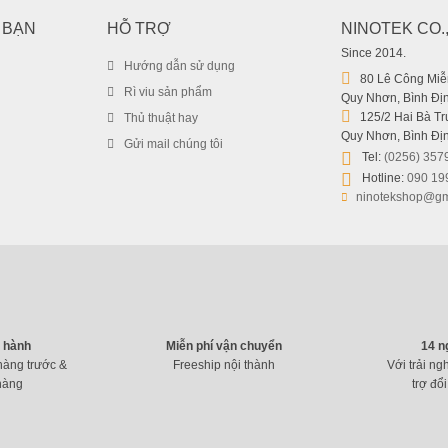
 BẠN
HỖ TRỢ
NINOTEK CO.
Since 2014.
Hướng dẫn sử dụng
80 Lê Công Miễn
Rì viu sản phẩm
Quy Nhơn, Bình Địn
125/2 Hai Bà Trư
Thủ thuật hay
Quy Nhơn, Bình Địn
Gửi mail chúng tôi
Tel:
(0256) 357
Hotline:
090 19
ninotekshop@gm
o hành
Miễn phí vận chuyển
14 n
hàng trước &
Freeship nội thành
Với trải ng
hàng
trợ đổi