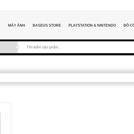
MÁY ẢNH
BASEUS STORE
PLAYSTATION & NINTENDO
ĐỒ C