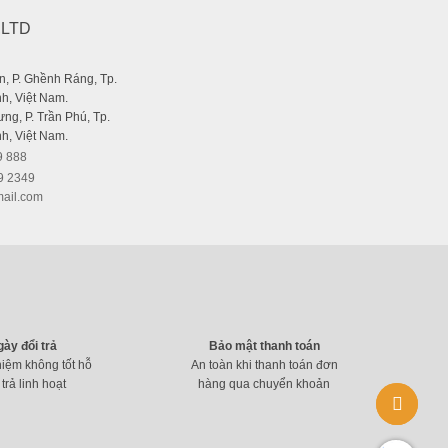
,LTD
, P. Ghềnh Ráng, Tp.
h, Việt Nam.
ng, P. Trần Phú, Tp.
h, Việt Nam.
9 888
9 2349
ail.com
gày đổi trả
Bảo mật thanh toán
hiệm không tốt hỗ
An toàn khi thanh toán đơn
 trả linh hoạt
hàng qua chuyển khoản