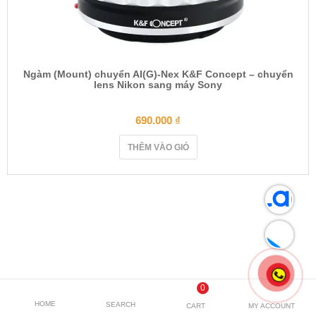
Ngàm (Mount) chuyển AI(G)-Nex K&F Concept – chuyển
lens Nikon sang máy Sony
690.000
₫
THÊM VÀO GIỎ
0
HOME
SEARCH
CART
MY ACCOUNT