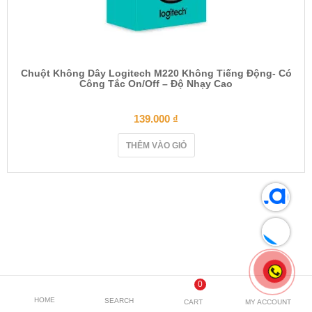
Chuột Không Dây Logitech M220 Không Tiếng Động- Có
Công Tắc On/Off – Độ Nhạy Cao
139.000
₫
THÊM VÀO GIỎ
0
HOME
SEARCH
CART
MY ACCOUNT