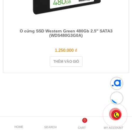
Ổ cứng SSD Western Green 480Gb 2.5″ SATA3
(WDS480G3G0A)
1.250.000
₫
THÊM VÀO GIỎ
0
HOME
SEARCH
CART
MY ACCOUNT