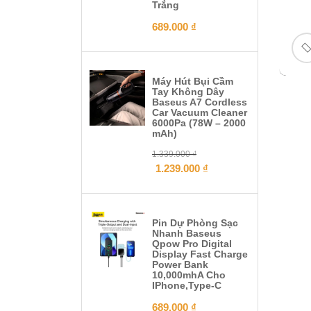
Trắng
689.000
₫
Máy Hút Bụi Cầm
Tay Không Dây
Baseus A7 Cordless
Car Vacuum Cleaner
6000Pa (78W – 2000
mAh)
1.339.000
₫
1.239.000
₫
Pin Dự Phòng Sạc
Nhanh Baseus
Qpow Pro Digital
Display Fast Charge
Power Bank
10,000mhA Cho
IPhone,Type-C
689.000
₫