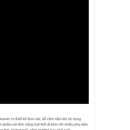
eaner có thiết kế thon dài, dễ cằm nắm khi sử dụng .
n phẩm với tính năng hút/ thổi đi kèm với nhiều phụ kiện
 xe hơi, phòng ngủ, nệm giường hay ghế sofa …