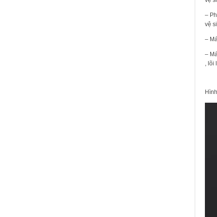
– Ph
vệ s
– Má
– Má
, lõ
Hình