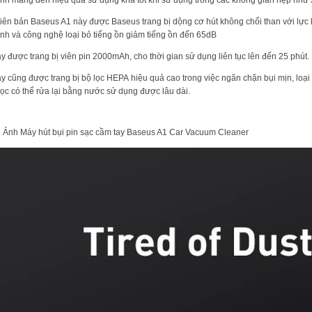
iên bản Baseus A1 này được Baseus trang bị dộng cơ hút không chổi than với lực
inh và công nghệ loại bỏ tiếng ồn giảm tiếng ồn đến 65dB
y được trang bị viên pin 2000mAh, cho thời gian sử dụng liên tục lên đến 25 phút.
y cũng được trang bị bộ lọc HEPA hiệu quả cao trong việc ngăn chặn bụi mịn, loại
i lọc có thể rửa lại bằng nước sử dụng được lâu dài.
 Ảnh Máy hút bụi pin sạc cầm tay Baseus A1 Car Vacuum Cleaner