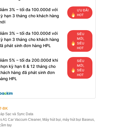
Giảm 3% – tối đa 100.000đ với
ƯU ĐÃI
HOT
kỳ hạn 3 tháng cho khách hàng
mới
Giảm 3% – tối đa 100.000đ với
SIÊU
MỚI,
kỳ hạn 3 tháng cho khách hàng
SIÊU
đã phát sinh đơn hàng HPL
HOT
Giảm 5% – tối đa 200.000đ khi
SIÊU
MỚI,
chọn kỳ hạn 6 & 12 tháng cho
SIÊU
khách hàng đã phát sinh đơn
HOT
hàng HPL
7-BK
áp Sạc và Sync Data
s A1 Car Vaccum Cleaner
,
Máy hút bụi
,
máy hút bụi Baseus
,
cầm tay