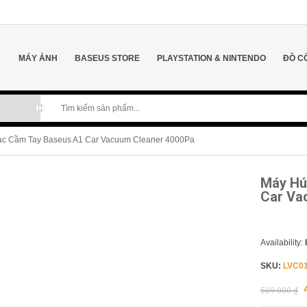
MÁY ẢNH
BASEUS STORE
PLAYSTATION & NINTENDO
ĐỒ C
Sạc Cầm Tay Baseus A1 Car Vacuum Cleaner 4000Pa
Máy Hú
SALE!
-16%
Car Va
Availability:
SKU:
LVC0
509.000
₫