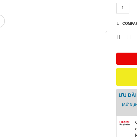
COMPA
🔍
ƯU ĐÃI
(SỬ DỤ