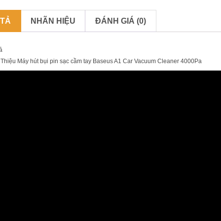
 TẢ
NHÃN HIỆU
ĐÁNH GIÁ (0)
ả
 Thiệu Máy hút bụi pin sạc cầm tay Baseus A1 Car Vacuum Cleaner 4000Pa