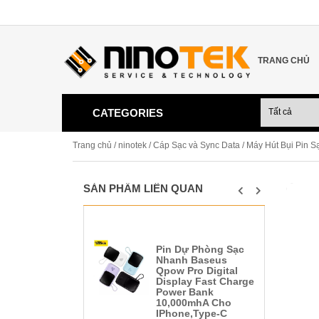
TRANG CHỦ
CATEGORIES
Trang chủ
/
ninotek
/
Cáp Sạc và Sync Data
/ Máy Hút Bụi Pin 
SẢN PHẨM LIÊN QUAN
Pin Dự Phòng Sạc
Nhanh Baseus
Qpow Pro Digital
Display Fast Charge
Power Bank
10,000mhA Cho
IPhone,Type-C