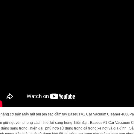
 năng cơ bản Máy hút bụi pin sạc cầm tay Baseus A1 Car Vacuum Cleaner 4000Pa
n giữ nguyên phong cách thiết kế sang trọng, hiện đại . Baseus A1 Car Vaccuum Cl
 dáng sang trọng , hiện đại, phù hợp sử dụng trong cả trong xe hơi và gia đình . Sả
inh mang đến hiệu quả sử dụng khá tốt khi sử dụng trong các không gian hẹp như