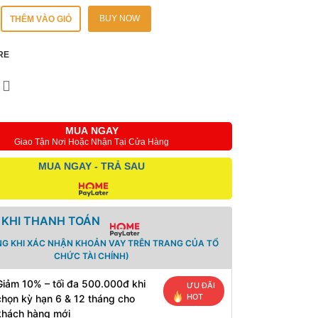
BUY NOW
THÊM VÀO GIỎ
RE
MUA NGAY
Giao Tận Nơi Hoặc Nhận Tại Cửa Hàng
MUA NGAY - TRẢ SAU
 KHI THANH TOÁN
NG KHI XÁC NHẬN KHOẢN VAY TRÊN TRANG CỦA TỔ
CHỨC TÀI CHÍNH)
Giảm 10% – tối đa 500.000đ khi
ƯU ĐÃI
HOT
chọn kỳ hạn 6 & 12 tháng cho
khách hàng mới