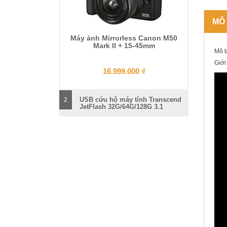
MÔ
Máy ảnh Mirrorless Canon M50
Mark II + 15-45mm
Mô t
Giới
16.999.000
₫
USB cứu hộ máy tính Transcend
2
JetFlash 32G/64G/128G 3.1