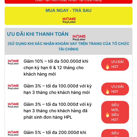
Giao Tận Nơi Hoặc Nhận Tại Cửa Hàng
MUA NGAY - TRẢ SAU
ƯU ĐÃI KHI THANH TOÁN
(SỬ DỤNG KHI XÁC NHẬN KHOẢN VAY TRÊN TRANG CỦA TỔ CHỨC
TÀI CHÍNH)
Giảm 10% – tối đa 500.000đ khi
ƯU ĐÃI
HOT
chọn kỳ hạn 6 & 12 tháng cho
khách hàng mới
Giảm 3% – tối đa 100.000đ với kỳ
ƯU ĐÃI
HOT
hạn 3 tháng cho khách hàng mới
Giảm 3% – tối đa 100.000đ với kỳ
SIÊU
MỚI,
hạn 3 tháng cho khách hàng đã
SIÊU
phát sinh đơn hàng HPL
HOT
Giảm 5% – tối đa 200.000đ khi
SIÊU