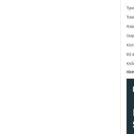
Type
Tota
Rat
Outp
Kích
Độ d
Khối
Hình