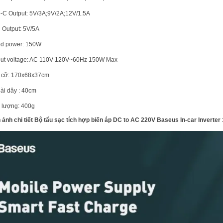
-C Output: 5V/3A;9V/2A;12V/1.5A
l Output: 5V/5A
ed power: 150W
ut voltage: AC 110V-120V~60Hz 150W Max
 cỡ: 170x68x37cm
ài dây : 40cm
 lượng: 400g
 ảnh chi tiết Bộ tẩu sạc tích hợp biến áp DC to AC 220V Baseus In-car Inverter