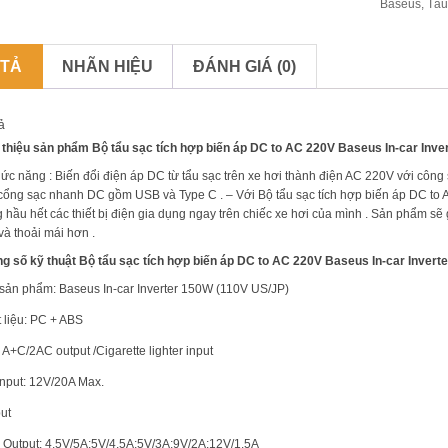
Baseus
,
Tẩu
 TẢ
NHÃN HIỆU
ĐÁNH GIÁ (0)
ả
 thiệu sản phẩm Bộ tẩu sạc tích hợp biến áp DC to AC 220V Baseus In-car Inver
ức năng : Biến đổi điện áp DC từ tẩu sạc trên xe hơi thành điện AC 220V với công 
cổng sạc nhanh DC gồm USB và Type C . – Với Bộ tẩu sạc tích hợp biến áp DC to 
 hầu hết các thiết bị điện gia dụng ngay trên chiếc xe hơi của mình . Sản phẩm sẽ
 và thoải mái hơn .
g số kỹ thuật Bộ tẩu sạc tích hợp biến áp DC to AC 220V Baseus In-car Inverte
sản phẩm: Baseus In-car Inverter 150W (110V US/JP)
 liệu: PC + ABS
: A+C/2AC output /Cigarette lighter input
nput: 12V/20A Max.
ut
Output: 4.5V/5A;5V/4.5A;5V/3A;9V/2A;12V/1.5A