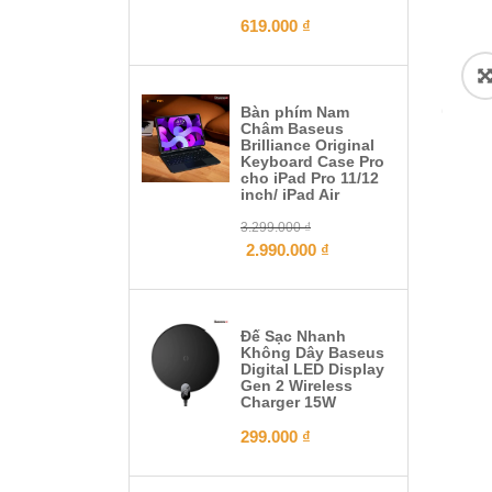
619.000
₫
Bàn phím Nam
Châm Baseus
Brilliance Original
Keyboard Case Pro
cho iPad Pro 11/12
inch/ iPad Air
3.299.000
₫
2.990.000
₫
Đế Sạc Nhanh
Không Dây Baseus
Digital LED Display
Gen 2 Wireless
Charger 15W
299.000
₫