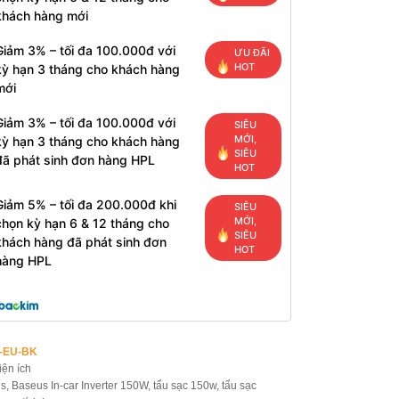
khách hàng mới
Giảm 3% – tối đa 100.000đ với
ƯU ĐÃI
HOT
kỳ hạn 3 tháng cho khách hàng
mới
Giảm 3% – tối đa 100.000đ với
SIÊU
MỚI,
kỳ hạn 3 tháng cho khách hàng
SIÊU
đã phát sinh đơn hàng HPL
HOT
Giảm 5% – tối đa 200.000đ khi
SIÊU
MỚI,
chọn kỳ hạn 6 & 12 tháng cho
SIÊU
khách hàng đã phát sinh đơn
HOT
hàng HPL
5-EU-BK
iện ích
s
,
Baseus In-car Inverter 150W
,
tẩu sạc 150w
,
tẩu sạc