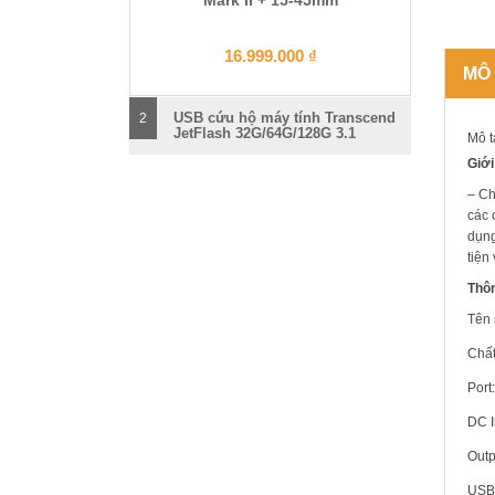
16.999.000
₫
MÔ
USB cứu hộ máy tính Transcend
2
JetFlash 32G/64G/128G 3.1
Mô t
Giới
– Ch
các 
dụng
tiện
Thôn
Tên 
Chất
Port
DC I
Outp
USB 