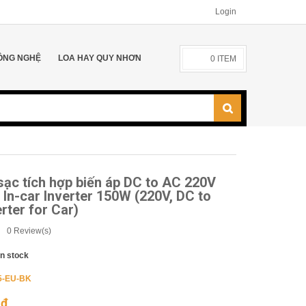
Login
ÔNG NGHỆ
LOA HAY QUY NHƠN
0
ITEM
sạc tích hợp biến áp DC to AC 220V
In-car Inverter 150W (220V, DC to
rter for Car)
0
Review(s)
In stock
5-EU-BK
0
₫