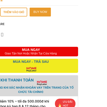
BUY NOW
THÊM VÀO GIỎ
ARE
MUA NGAY
Giao Tận Nơi Hoặc Nhận Tại Cửa Hàng
MUA NGAY - TRẢ SAU
 KHI THANH TOÁN
NG KHI XÁC NHẬN KHOẢN VAY TRÊN TRANG CỦA TỔ
CHỨC TÀI CHÍNH)
Giảm 10% – tối đa 500.000đ khi
ƯU ĐÃI
HOT
chọn kỳ hạn 6 & 12 tháng cho