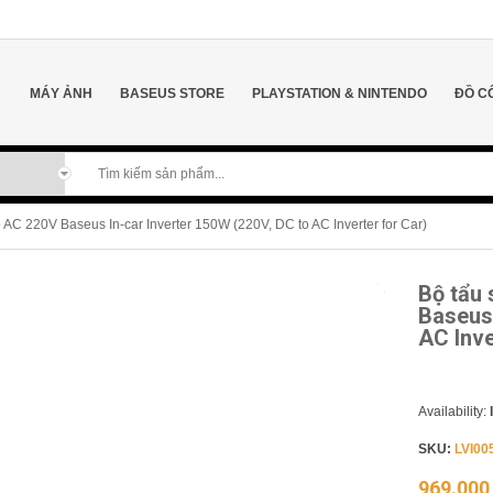
MÁY ẢNH
BASEUS STORE
PLAYSTATION & NINTENDO
ĐỒ C
o AC 220V Baseus In-car Inverter 150W (220V, DC to AC Inverter for Car)
Bộ tẩu 
Baseus 
AC Inve
Availability:
SKU:
LVI00
969.00