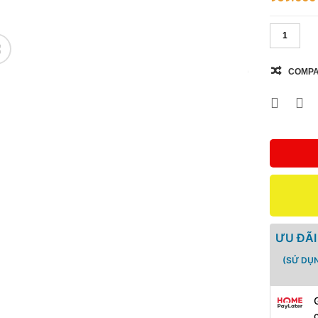
🔍
COMP
ƯU ĐÃI
(SỬ DỤ