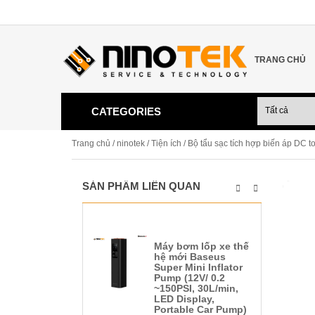
TRANG CHỦ
CATEGORIES
Trang chủ
/
ninotek
/
Tiện ích
/ Bộ tẩu sạc tích hợp biến áp DC t
SẢN PHẨM LIÊN QUAN
Máy bơm lốp xe thế
hệ mới Baseus
Super Mini Inflator
Pump (12V/ 0.2
~150PSI, 30L/min,
LED Display,
Portable Car Pump)