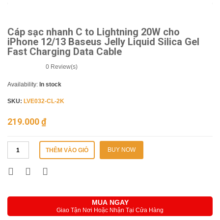
Cáp sạc nhanh C to Lightning 20W cho
iPhone 12/13 Baseus Jelly Liquid Silica Gel
Fast Charging Data Cable
0
Review(s)
Availability:
In stock
SKU:
LVE032-CL-2K
219.000
₫
BUY NOW
THÊM VÀO GIỎ
MUA NGAY
Giao Tận Nơi Hoặc Nhận Tại Cửa Hàng