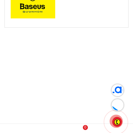
SẢN PHẨM LIÊN QUAN
SALE!
-12%
0