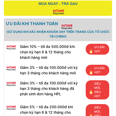
MUA NGAY - TRẢ SAU
ƯU ĐÃI KHI THANH TOÁN
(SỬ DỤNG KHI XÁC NHẬN KHOẢN VAY TRÊN TRANG CỦA TỔ CHỨC
TÀI CHÍNH)
Giảm 10% – tối đa 500.000đ khi
ƯU ĐÃI
HOT
chọn kỳ hạn 6 & 12 tháng cho
khách hàng mới
Giảm 3% – tối đa 100.000đ với kỳ
ƯU ĐÃI
HOT
hạn 3 tháng cho khách hàng mới
Giảm 3% – tối đa 100.000đ với kỳ
SIÊU
MỚI,
hạn 3 tháng cho khách hàng đã
SIÊU
phát sinh đơn hàng HPL
HOT
Giảm 5% – tối đa 200.000đ khi
SIÊU
MỚI,
chọn kỳ hạn 6 & 12 tháng cho
SIÊU