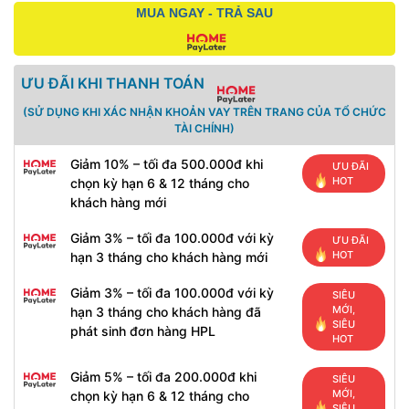
MUA NGAY - TRẢ SAU
ƯU ĐÃI KHI THANH TOÁN
(SỬ DỤNG KHI XÁC NHẬN KHOẢN VAY TRÊN TRANG CỦA TỔ CHỨC
TÀI CHÍNH)
Giảm 10% – tối đa 500.000đ khi
ƯU ĐÃI
HOT
chọn kỳ hạn 6 & 12 tháng cho
khách hàng mới
Giảm 3% – tối đa 100.000đ với kỳ
ƯU ĐÃI
HOT
hạn 3 tháng cho khách hàng mới
Giảm 3% – tối đa 100.000đ với kỳ
SIÊU
MỚI,
hạn 3 tháng cho khách hàng đã
SIÊU
phát sinh đơn hàng HPL
HOT
Giảm 5% – tối đa 200.000đ khi
SIÊU
MỚI,
chọn kỳ hạn 6 & 12 tháng cho
SIÊU