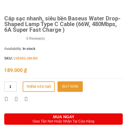
Cáp sạc nhanh, siêu bền Baseus Water Drop-
Shaped Lamp Type C Cable (66W, 480Mbps,
6A Super Fast Charge )
0
Review(s)
Availability:
In stock
SKU:
LVE002-2M-BK
189.000
₫
BUY NOW
THÊM VÀO GIỎ
MUA NGAY
Giao Tận Nơi Hoặc Nhận Tại Cửa Hàng