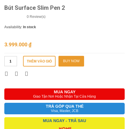
Bút Surface Slim Pen 2
0
Review(s)
Availability:
In stock
3.999.000
₫
BUY NOW
THÊM VÀO GIỎ
MUA NGAY
Giao Tận Nơi Hoặc Nhận Tại Cửa Hàng
TRẢ GÓP QUA THẺ
Visa, Master, JCB
MUA NGAY - TRẢ SAU