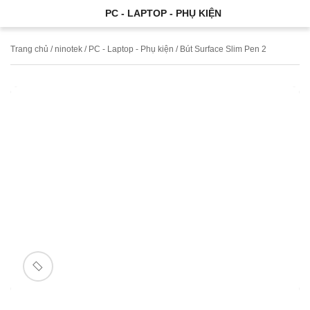
PC - LAPTOP - PHỤ KIỆN
Trang chủ
/
ninotek
/
PC - Laptop - Phụ kiện
/ Bút Surface Slim Pen 2
🔍