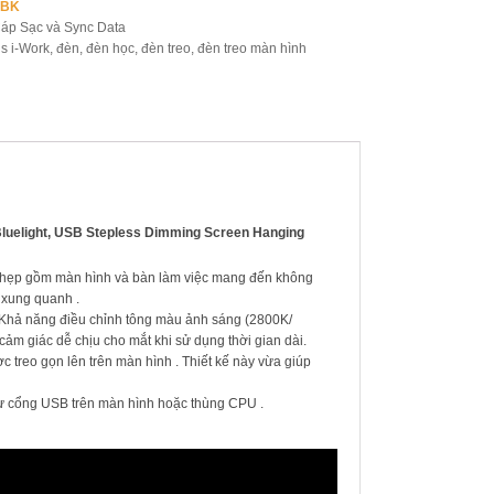
-BK
áp Sạc và Sync Data
s i-Work
,
đèn
,
đèn học
,
đèn treo
,
đèn treo màn hình
 Bluelight, USB Stepless Dimming Screen Hanging
i hẹp gồm màn hình và bàn làm việc mang đến không
 xung quanh .
 Khả năng điều chỉnh tông màu ảnh sáng (2800K/
ảm giác dễ chịu cho mắt khi sử dụng thời gian dài.
c treo gọn lên trên màn hình . Thiết kế này vừa giúp
từ cổng USB trên màn hình hoặc thùng CPU .