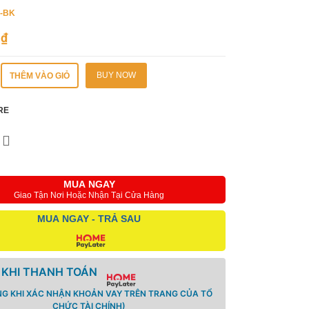
7-BK
0
₫
BUY NOW
THÊM VÀO GIỎ
RE
MUA NGAY
Giao Tận Nơi Hoặc Nhận Tại Cửa Hàng
MUA NGAY - TRẢ SAU
 KHI THANH TOÁN
NG KHI XÁC NHẬN KHOẢN VAY TRÊN TRANG CỦA TỔ
CHỨC TÀI CHÍNH)