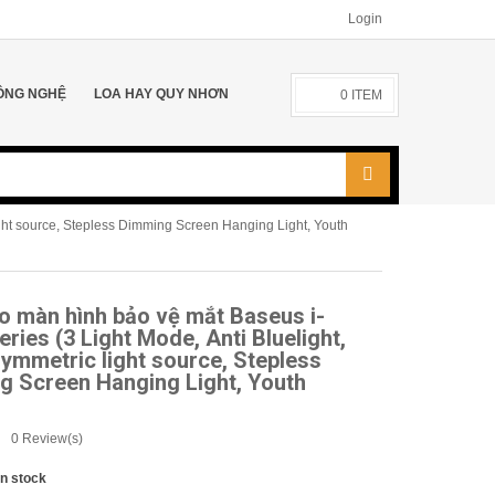
Login
ÔNG NGHỆ
LOA HAY QUY NHƠN
0
ITEM
ight source, Stepless Dimming Screen Hanging Light, Youth
o màn hình bảo vệ mắt Baseus i-
ries (3 Light Mode, Anti Bluelight,
mmetric light source, Stepless
g Screen Hanging Light, Youth
0
Review(s)
In stock