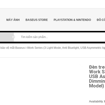
MÁY ẢNH
BASEUS STORE
PLAYSTATION & NINTENDO
ĐỒ C
 bảo vệ mắt Baseus i-Work Series (3 Light Mode, Anti Bluelight, USB Asymmetric l
Đèn tre
Work Se
USB Asy
Dimmin
Model)
Availability: