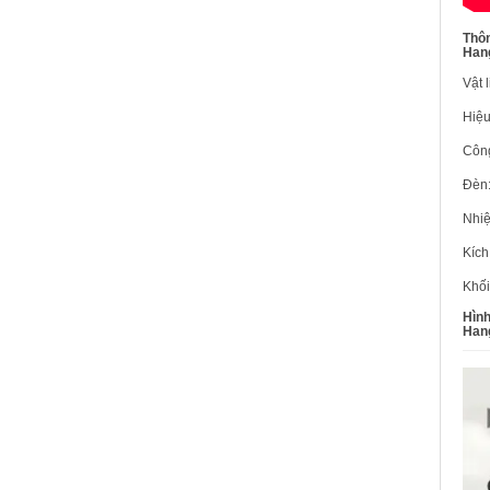
Thôn
Hang
Vật 
Hiệu
Công
Đèn
Nhiệ
Kíc
Khối
Hình
Hang