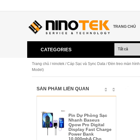
TRANG CHỦ
CATEGORIES
Trang chủ
/
ninotek
/
Cáp Sạc và Sync Data
/ Đèn treo màn hình
Model)
SẢN PHẨM LIÊN QUAN
Pin Dự Phòng Sạc
Nhanh Baseus
Qpow Pro Digital
Display Fast Charge
Power Bank
10,000mhA Cho