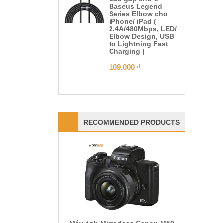
Baseus Legend
Series Elbow cho
iPhone/ iPad (
2.4A/480Mbps, LED/
Elbow Design, USB
to Lightning Fast
Charging )
109.000
₫
RECOMMENDED PRODUCTS
Máy ảnh Mirrorless Canon M50