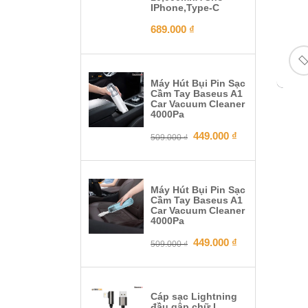
IPhone,Type-C
689.000
₫
Máy Hút Bụi Pin Sạc
Cầm Tay Baseus A1
Car Vacuum Cleaner
4000Pa
449.000
₫
509.000
₫
Máy Hút Bụi Pin Sạc
Cầm Tay Baseus A1
Car Vacuum Cleaner
4000Pa
449.000
₫
509.000
₫
Cáp sạc Lightning
đầu gâp chữ L