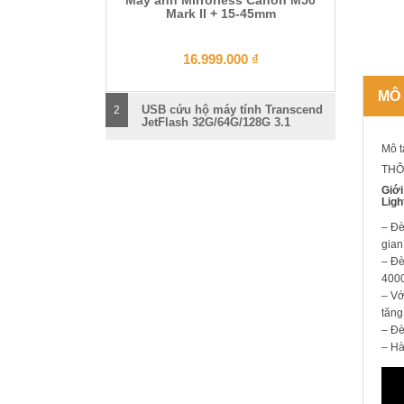
Mark II + 15-45mm
16.999.000
₫
MÔ
USB cứu hộ máy tính Transcend
2
JetFlash 32G/64G/128G 3.1
Mô t
THÔ
Giới
Ligh
– Đè
gian
– Đè
4000
– Vớ
tăng
– Đè
– Hà