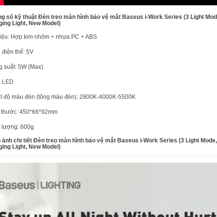
g số kỹ thuật Đèn treo màn hình bảo vệ mắt Baseus i-Work Series (3 Light Mo
ing Light, New Model)
liệu: Hợp kim nhôm + nhựa PC + ABS
 điện thế: 5V
 suất: 5W (Max)
: LED
t độ màu đèn (tông màu đèn): 2800K-4000K-5500K
h thước: 450*66*92mm
 lượng: 600g
 ảnh chi tiết Đèn treo màn hình bảo vệ mắt Baseus i-Work Series (3 Light Mode
ing Light, New Model)