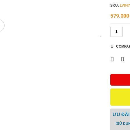
SKU:
LV84
579.00
🔍
COMPA
ƯU ĐÃI
(SỬ DỤ