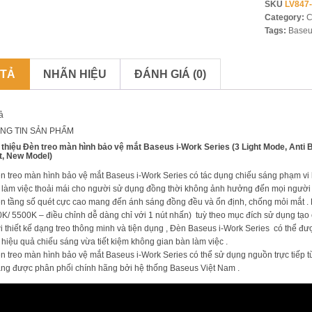
SKU
LV847
Category:
C
Tags:
Baseu
 TẢ
NHÃN HIỆU
ĐÁNH GIÁ (0)
ả
NG TIN SẢN PHẨM
 thiệu Đèn treo màn hình bảo vệ mắt Baseus i-Work Series (3 Light Mode, Anti
t, New Model)
n treo màn hình bảo vệ mắt Baseus i-Work Series có tác dụng chiếu sáng phạm v
 làm việc thoải mái cho người sử dụng đồng thời không ảnh hưởng đến mọi người
n tầng số quét cực cao mang đến ánh sáng đồng đều và ổn định, chống mỏi mắt .
K/ 5500K – điều chỉnh dễ dàng chỉ với 1 nút nhấn) tuỳ theo mục đích sử dụng tạo c
i thiết kế dạng treo thông minh và tiện dụng , Đèn Baseus i-Work Series có thể đượ
 hiệu quả chiếu sáng vừa tiết kiệm không gian bàn làm việc .
n treo màn hình bảo vệ mắt Baseus i-Work Series có thể sử dụng nguồn trực tiếp 
ng được phân phối chính hãng bởi hệ thống Baseus Việt Nam .