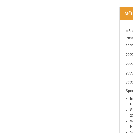
MÔ
Mô t
Prod
???
????
???
????
???
Spec
B
R
S
2
W
N
V