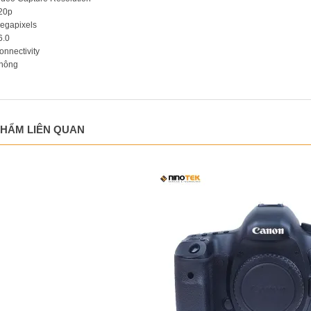
20p
egapixels
6.0
onnectivity
hông
PHẨM LIÊN QUAN