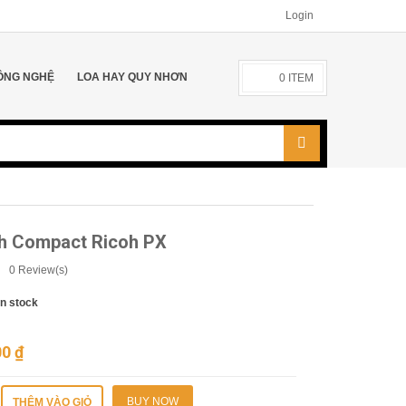
Login
ÔNG NGHỆ
LOA HAY QUY NHƠN
0
ITEM
h Compact Ricoh PX
0
Review(s)
In stock
00
₫
BUY NOW
THÊM VÀO GIỎ