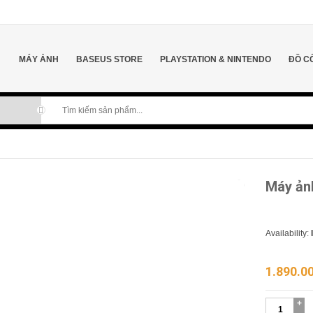
MÁY ẢNH
BASEUS STORE
PLAYSTATION & NINTENDO
ĐỒ C
Máy ản
Availability:
1.890.0