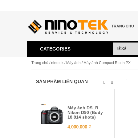
TRANG CHỦ
CATEGORIES
Trang chủ
/
ninotek
/
Máy ảnh
/ Máy ảnh Compact Ricoh PX
SẢN PHẨM LIÊN QUAN
Máy ảnh DSLR
Nikon D90 (Body
18.814 shots)
4.000.000
₫