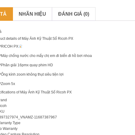
 TẢ
NHÃN HIỆU
ĐÁNH GIÁ (0)
ả
uct details of Máy Ảnh Kỹ Thuật Số Ricoh PX
?
RICOH PX
Máy chống nước cho mấy chị em đi biển đi hồ bơi nhoa
?Phân giải 16pmx quay phim HD
Ống kính zoom không thụt siêu tiện lợi
?Zoom 5x
ifications of Máy Ảnh Kỹ Thuật Số Ricoh PX
rand
icoh
KU
397327974_VNAMZ-11687387967
arranty Type
o Warranty
ideo Capture Resolution