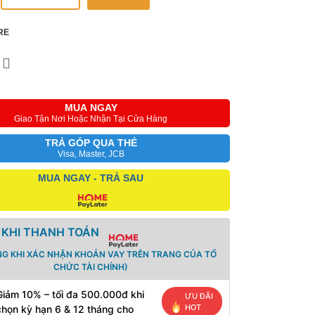
RE
MUA NGAY
Giao Tận Nơi Hoặc Nhận Tại Cửa Hàng
TRẢ GÓP QUA THẺ
Visa, Master, JCB
MUA NGAY - TRẢ SAU
 KHI THANH TOÁN
NG KHI XÁC NHẬN KHOẢN VAY TRÊN TRANG CỦA TỔ
CHỨC TÀI CHÍNH)
Giảm 10% – tối đa 500.000đ khi
ƯU ĐÃI
HOT
chọn kỳ hạn 6 & 12 tháng cho