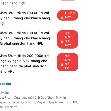
khách hàng mới
Giảm 3% – tối đa 100.000đ với
ƯU ĐÃI
HOT
kỳ hạn 3 tháng cho khách hàng
mới
Giảm 3% – tối đa 100.000đ với
SIÊU
MỚI,
kỳ hạn 3 tháng cho khách hàng
SIÊU
đã phát sinh đơn hàng HPL
HOT
Giảm 5% – tối đa 200.000đ khi
SIÊU
MỚI,
chọn kỳ hạn 6 & 12 tháng cho
SIÊU
khách hàng đã phát sinh đơn
HOT
hàng HPL
áy ảnh
ct Ricoh
,
Cửa hàng máy ảnh Quy Nhơn
,
Máy ảnh
y ảnh compact Quy Nhơn
,
Máy ảnh Quy Nhơn
,
Ricoh PX
,
nh Quy Nhơn