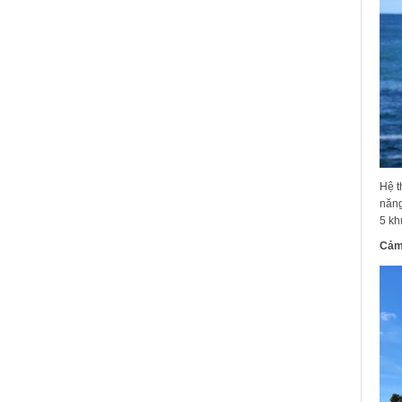
Hệ t
năng
5 kh
Cảm 