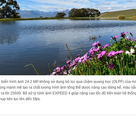
biến hình ảnh 24.2 MP không sử dụng bộ lọc qua chậm quang học (OLPF) của máy
ùng mạnh mẽ tạo ra chất lượng hình ảnh tổng thể được nâng cao đáng kể, màu sắ
 ra tới 25600. Bộ xử lý hình ảnh EXPEED 4 giúp nâng cao tốc độ trên toàn hệ thố
hụp liên tục lên đến 5fps.
PHẨM LIÊN QUAN