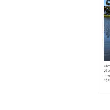
Cảm 
vô c
rộng
độ c
SẢN 