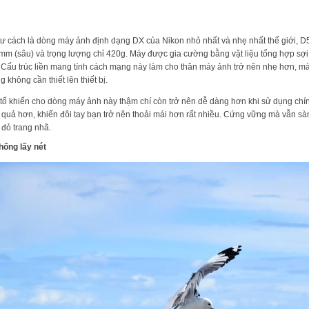
tư cách là dòng máy ảnh định dạng DX của Nikon nhỏ nhất và nhẹ nhất thế giới, 
mm (sâu) và trọng lượng chỉ 420g. Máy được gia cường bằng vật liệu tổng hợp sợi 
. Cấu trúc liền mang tính cách mạng này làm cho thân máy ảnh trở nên nhẹ hơn, mà
g không cần thiết lên thiết bị.
tố khiến cho dòng máy ảnh này thậm chí còn trở nên dễ dàng hơn khi sử dụng chính
 quả hơn, khiến đôi tay bạn trở nên thoải mái hơn rất nhiều. Cứng vững mà vẫn s
đỏ trang nhã.
hống lấy nét