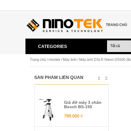
TRANG CHỦ
CATEGORIES
Trang chủ
/
ninotek
/
Máy ảnh
/ Máy ảnh DSLR Nikon D5500 (B
SẢN PHẨM LIÊN QUAN
Giá đỡ máy 3 chân
Bosch BS-150
799.000
₫