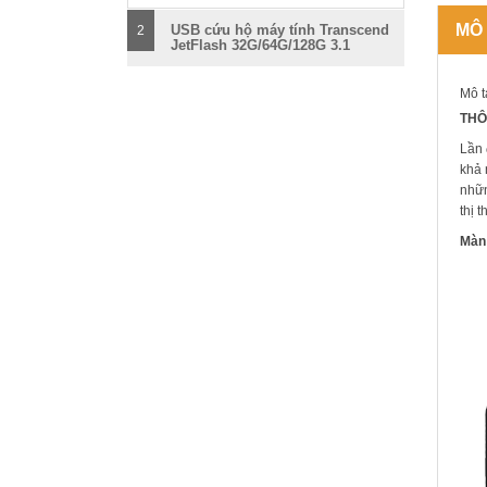
MÔ
USB cứu hộ máy tính Transcend
2
JetFlash 32G/64G/128G 3.1
Mô t
THÔ
Lần 
khả 
nhữn
thị 
Màn