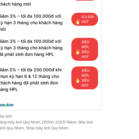
khách hàng mới
Giảm 3% – tối đa 100.000đ với
ƯU ĐÃI
HOT
kỳ hạn 3 tháng cho khách hàng
mới
Giảm 3% – tối đa 100.000đ với
SIÊU
MỚI,
kỳ hạn 3 tháng cho khách hàng
SIÊU
đã phát sinh đơn hàng HPL
HOT
Giảm 5% – tối đa 200.000đ khi
SIÊU
MỚI,
chọn kỳ hạn 6 & 12 tháng cho
SIÊU
khách hàng đã phát sinh đơn
HOT
hàng HPL
áy ảnh
àng máy ảnh Quy Nhơn
,
D5500
,
DSLR Nikon
,
Máy ảnh
ảnh Quy Nhơn
,
Shop máy ảnh Quy Nhơn