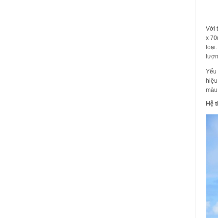
Với 
x 70
loại
lượn
Yếu 
hiệu
màu 
Hệ t