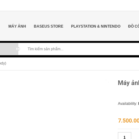
MÁY ẢNH
BASEUS STORE
PLAYSTATION & NINTENDO
ĐỒ C
ody)
Máy ản
Availability:
7.500.0