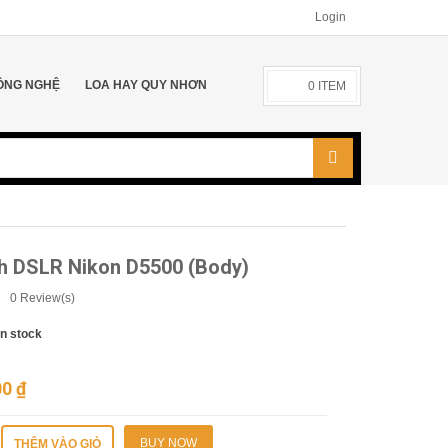
Login
ÔNG NGHỆ
LOA HAY QUY NHƠN
0
ITEM
h DSLR Nikon D5500 (Body)
0
Review(s)
In stock
00
₫
BUY NOW
THÊM VÀO GIỎ