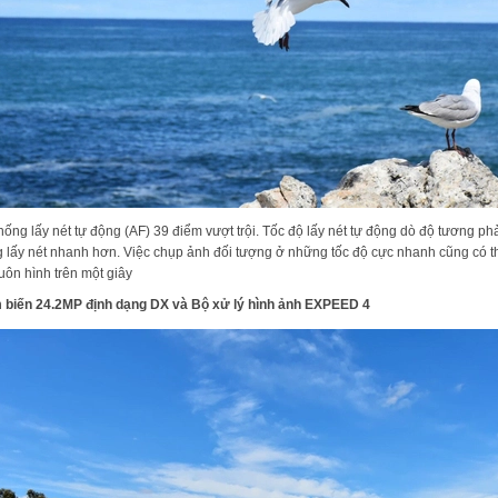
hống lấy nét tự động (AF) 39 điểm vượt trội. Tốc độ lấy nét tự động dò độ tương p
 lấy nét nhanh hơn. Việc chụp ảnh đối tượng ở những tốc độ cực nhanh cũng có 
uôn hình trên một giây
biến 24.2MP định dạng DX và Bộ xử lý hình ảnh EXPEED 4