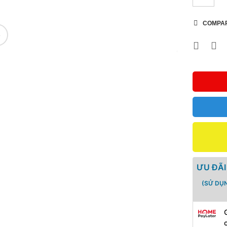
COMPA
🔍
ƯU ĐÃI
(SỬ DỤ