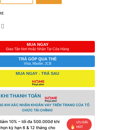
RE
MUA NGAY
Giao Tận Nơi Hoặc Nhận Tại Cửa Hàng
TRẢ GÓP QUA THẺ
Visa, Master, JCB
MUA NGAY - TRẢ SAU
 KHI THANH TOÁN
NG KHI XÁC NHẬN KHOẢN VAY TRÊN TRANG CỦA TỔ
CHỨC TÀI CHÍNH)
Giảm 10% – tối đa 500.000đ khi
ƯU ĐÃI
HOT
chọn kỳ hạn 6 & 12 tháng cho