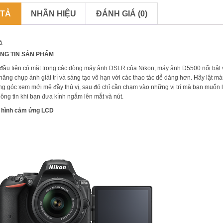
 TẢ
NHÃN HIỆU
ĐÁNH GIÁ (0)
ả
NG TIN SẢN PHẨM
đầu tiên có mặt trong các dòng máy ảnh DSLR của Nikon, máy ảnh D5500 nổi bật v
năng chụp ảnh giải trí và sáng tạo vô hạn với các thao tác dễ dàng hơn. Hãy lật màn
g góc xem mới mẻ đầy thú vị, sau đó chỉ cần chạm vào những vị trí mà bạn muốn lấ
thông tin khi bạn đưa kính ngắm lên mắt và nút.
 hình cảm ứng LCD