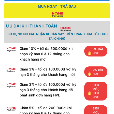
MUA NGAY - TRẢ SAU
ƯU ĐÃI KHI THANH TOÁN
(SỬ DỤNG KHI XÁC NHẬN KHOẢN VAY TRÊN TRANG CỦA TỔ CHỨC
TÀI CHÍNH)
Giảm 10% – tối đa 500.000đ khi
ƯU ĐÃI
HOT
chọn kỳ hạn 6 & 12 tháng cho
khách hàng mới
Giảm 3% – tối đa 100.000đ với kỳ
ƯU ĐÃI
HOT
hạn 3 tháng cho khách hàng mới
Giảm 3% – tối đa 100.000đ với kỳ
SIÊU
MỚI,
hạn 3 tháng cho khách hàng đã
SIÊU
phát sinh đơn hàng HPL
HOT
Giảm 5% – tối đa 200.000đ khi
SIÊU
MỚI,
chọn kỳ hạn 6 & 12 tháng cho