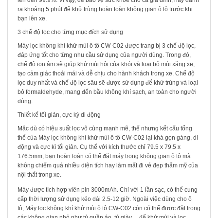
lên đến 99.9%. Vì vậy, để bảo vệ sức khỏe cho cả gia đình, hãy dành
ra khoảng 5 phút để khử trùng hoàn toàn không gian ô tô trước khi
bạn lên xe.
3 chế độ lọc cho từng mục đích sử dụng
Máy lọc không khí khử mùi ô tô CW-C02 được trang bị 3 chế độ lọc,
đáp ứng tốt cho từng nhu cầu sử dụng của người dùng. Trong đó,
chế độ ion âm sẽ giúp khử mùi hôi của khói và loại bỏ mùi xăng xe,
tạo cảm giác thoải mái và dễ chịu cho hành khách trong xe. Chế độ
lọc duy nhất và chế độ lọc sâu sẽ được sử dụng để khử trùng và loại
bỏ formaldehyde, mang đến bầu không khí sạch, an toàn cho người
dùng.
Thiết kế tối giản, cực kỳ di động
Mặc dù có hiệu suất lọc vô cùng mạnh mẽ, thế nhưng kết cấu tổng
thể của
Máy lọc không khí khử mùi ô tô CW-C02 lại khá gọn gàng, di
động và cực kì tối giản. Cụ thể với kích thước chỉ 79.5 x 79.5 x
176.5mm, bạn hoàn toàn có thể đặt máy trong không gian ô tô mà
không chiếm quá nhiều diện tích hay làm mất đi vẻ đẹp thẩm mỹ của
nội thất trong xe.
Máy được tích hợp viên pin 3000mAh. Chỉ với 1 lần sạc, có thể cung
cấp thời lượng sử dụng kéo dài 2.5-12 giờ. Ngoài việc dùng cho ô
tô, Máy lọc không khí khử mùi ô tô CW-C02 còn có thể được đặt trong
các không gian nhỏ như tủ quần áo, tủ giày… để khử mùi và lọc