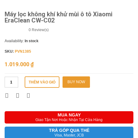
Máy lọc không khí khử mùi ô tô Xiaomi
EraClean CW-C02
0
Review(s)
Availability:
In stock
SKU:
PVN1385
1.019.000
₫
BUY NOW
THÊM VÀO GIỎ
MUA NGAY
Giao Tận Nơi Hoặc Nhận Tại Cửa Hàng
TRẢ GÓP QUA THẺ
Visa, Master, JCB