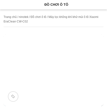
ĐỒ CHƠI Ô TÔ
Trang chủ
/
ninotek
/
Đồ chơi ô tô
/ Máy lọc không khí khử mùi ô tô Xiaomi
EraClean CW-C02
🔍