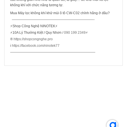
không khí với chức năng tương tự.
Mua Máy lọc không khí khử mùi ô tô CW-C02 chính hãng ở đâu?
————————————————————————-
⚡Shop Công Nghệ NINOTEK⚡
⚡10A Lý Thường Kiệt / Quy Nhơn /
090 199 2349
⚡
®️
https://shopcongnghe.pro
ℹ️
https://facebook.com/ninotek77
—————————————————————————
SẢN PHẨM LIÊN QUAN