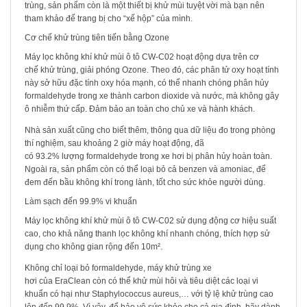
trùng, sản phẩm còn là một thiết bị khử mùi tuyệt vời mà bạn nên
tham khảo để trang bị cho “xế hộp” của mình.
Cơ chế khử trùng tiên tiến bằng Ozone
Máy lọc không khí khử mùi ô tô CW-C02 hoạt động dựa trên cơ
chế khử trùng, giải phóng Ozone. Theo đó, các phân tử oxy hoạt tính
này sở hữu đặc tính oxy hóa mạnh, có thể nhanh chóng phân hủy
formaldehyde trong xe thành carbon dioxide và nước, mà không gây
ô nhiễm thứ cấp. Đảm bảo an toàn cho chủ xe và hành khách.
Nhà sản xuất cũng cho biết thêm, thông qua dữ liệu đo trong phòng
thí nghiệm, sau khoảng 2 giờ máy hoạt động, đã
có 93.2% lượng formaldehyde trong xe hơi bị phân hủy hoàn toàn.
Ngoài ra, sản phẩm còn có thể loại bỏ cả benzen và amoniac, để
đem đến bầu không khí trong lành, tốt cho sức khỏe người dùng.
Làm sạch đến 99.9% vi khuẩn
Máy lọc không khí khử mùi ô tô CW-C02 sử dụng động cơ hiệu suất
cao, cho khả năng thanh lọc không khí nhanh chóng, thích hợp sử
dụng cho không gian rộng đến 10m².
Không chỉ loại bỏ formaldehyde, máy khử trùng xe
hơi của EraClean còn có thể khử mùi hôi và tiêu diệt các loại vi
khuẩn có hại như Staphylococcus aureus,… với tỷ lệ khử trùng cao