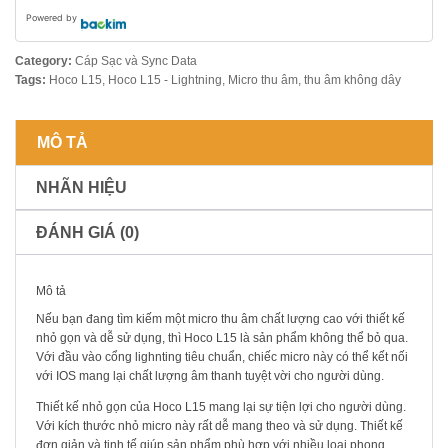
Powered by
Category:
Cáp Sạc và Sync Data
Tags:
Hoco L15
,
Hoco L15 - Lightning
,
Micro thu âm
,
thu âm không dây
MÔ TẢ
NHÃN HIỆU
ĐÁNH GIÁ (0)
Mô tả
Nếu bạn đang tìm kiếm một micro thu âm chất lượng cao với thiết kế
nhỏ gọn và dễ sử dụng, thì Hoco L15 là sản phẩm không thể bỏ qua.
Với đầu vào cổng lighnting tiêu chuẩn, chiếc micro này có thể kết nối
với IOS mang lại chất lượng âm thanh tuyệt vời cho người dùng.
Thiết kế nhỏ gọn của Hoco L15 mang lại sự tiện lợi cho người dùng.
Với kích thước nhỏ micro này rất dễ mang theo và sử dụng. Thiết kế
đơn giản và tinh tế giúp sản phẩm phù hợp với nhiều loại phong