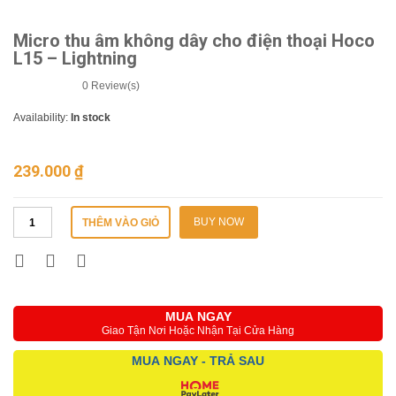
Micro thu âm không dây cho điện thoại Hoco
L15 – Lightning
0
Review(s)
Availability:
In stock
239.000
₫
BUY NOW
THÊM VÀO GIỎ
MUA NGAY
Giao Tận Nơi Hoặc Nhận Tại Cửa Hàng
MUA NGAY - TRẢ SAU