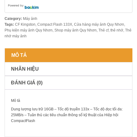
Powered by
Category:
Máy ảnh
Tags:
CF Kingston
,
Compact Flash 133X
,
Cửa hàng máy ảnh Quy Nhơn
,
Phụ kiện máy ảnh Quy Nhơn
,
Shop máy ảnh Quy Nhơn
,
Thẻ cf
,
thẻ nhớ
,
Thẻ
nhớ máy ảnh
MÔ TẢ
NHÃN HIỆU
ĐÁNH GIÁ (0)
Mô tả
Dung lượng lưu trữ 16GB – Tốc độ truyền 133x – Tốc độ đọc tối đa:
25MB/s – Tuân thủ các tiêu chuẩn thông số kỹ thuật của Hiệp hội
CompactFlash