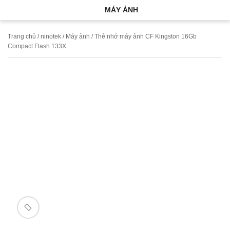
MÁY ẢNH
Trang chủ
/
ninotek
/
Máy ảnh
/ Thẻ nhớ máy ảnh CF Kingston 16Gb
Compact Flash 133X
🔍