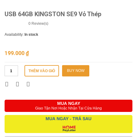
USB 64GB KINGSTON SE9 Vỏ Thép
0
Review(s)
Availability:
In stock
199.000
₫
BUY NOW
THÊM VÀO GIỎ
MUA NGAY
Giao Tận Nơi Hoặc Nhận Tại Cửa Hàng
MUA NGAY - TRẢ SAU