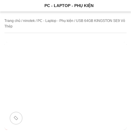
PC - LAPTOP - PHỤ KIỆN
Trang chủ
/
ninotek
/
PC - Laptop - Phụ kiện
/ USB 64GB KINGSTON SE9 Vỏ
Thép
🔍