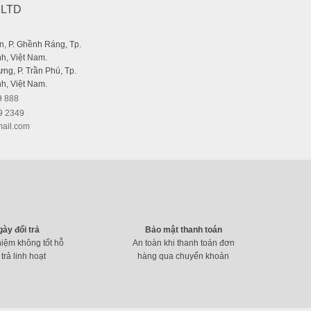
,LTD
, P. Ghềnh Ráng, Tp.
h, Việt Nam.
ng, P. Trần Phú, Tp.
h, Việt Nam.
9 888
9 2349
ail.com
gày đổi trả
Bảo mật thanh toán
hiệm không tốt hỗ
An toàn khi thanh toán đơn
 trả linh hoạt
hàng qua chuyển khoản