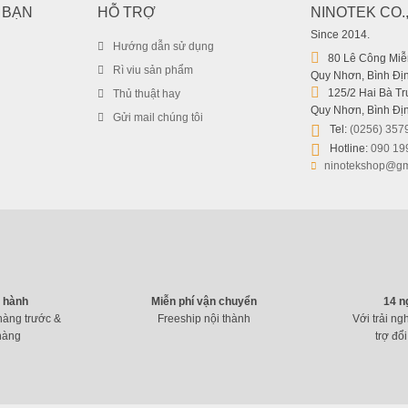
 BẠN
HỖ TRỢ
NINOTEK CO.
Since 2014.
Hướng dẫn sử dụng
80 Lê Công Miễn
Rì viu sản phẩm
Quy Nhơn, Bình Địn
125/2 Hai Bà Trư
Thủ thuật hay
Quy Nhơn, Bình Địn
Gửi mail chúng tôi
Tel:
(0256) 357
Hotline:
090 19
ninotekshop@gm
o hành
Miễn phí vận chuyển
14 n
hàng trước &
Freeship nội thành
Với trải ng
hàng
trợ đổi