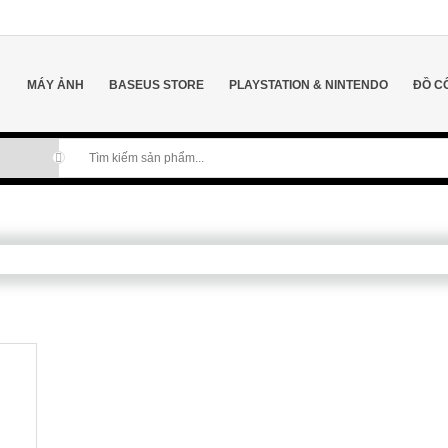
MÁY ẢNH
BASEUS STORE
PLAYSTATION & NINTENDO
ĐỒ C