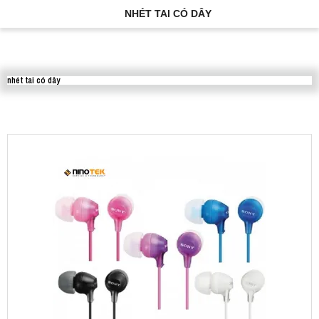
NHÉT TAI CÓ DÂY
nhét tai có dây