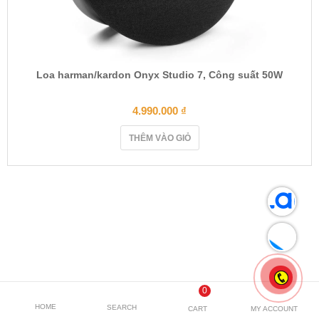
Loa harman/kardon Onyx Studio 7, Công suất 50W
4.990.000
₫
THÊM VÀO GIỎ
0
HOME
SEARCH
CART
MY ACCOUNT