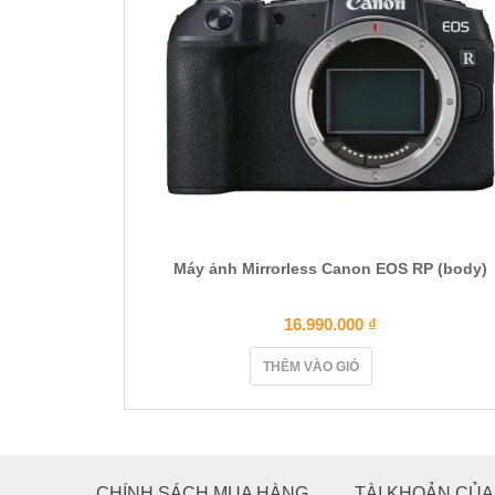
Máy ảnh Mirrorless Canon EOS RP (body)
16.990.000
₫
THÊM VÀO GIỎ
CHÍNH SÁCH MUA HÀNG
TÀI KHOẢN CỦA