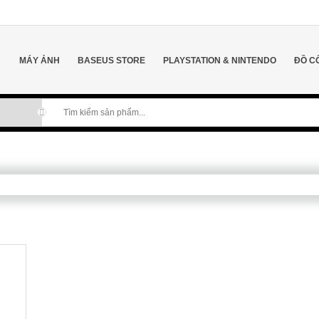
MÁY ẢNH
BASEUS STORE
PLAYSTATION & NINTENDO
ĐỒ C