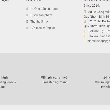
Since 2014.
Hướng dẫn sử dụng
80 Lê Công Miễn
Rì viu sản phẩm
Quy Nhơn, Bình Địn
125/2 Hai Bà Trư
Thủ thuật hay
Quy Nhơn, Bình Địn
Gửi mail chúng tôi
Tel:
(0256) 357
Hotline:
090 19
ninotekshop@gm
o hành
Miễn phí vận chuyển
14 n
hàng trước &
Freeship nội thành
Với trải ng
hàng
trợ đổi