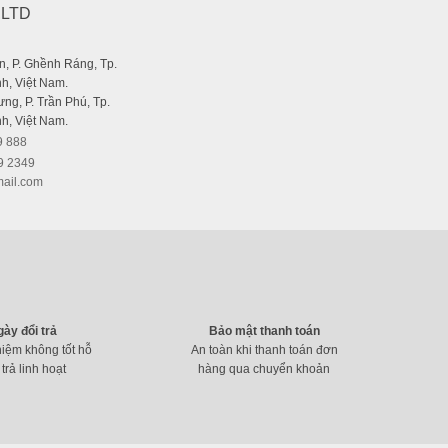
,LTD
, P. Ghềnh Ráng, Tp.
h, Việt Nam.
ng, P. Trần Phú, Tp.
h, Việt Nam.
9 888
9 2349
ail.com
gày đổi trả
Bảo mật thanh toán
hiệm không tốt hỗ
An toàn khi thanh toán đơn
 trả linh hoạt
hàng qua chuyển khoản