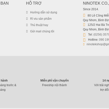
 BẠN
HỖ TRỢ
NINOTEK CO.
Since 2014.
Hướng dẫn sử dụng
80 Lê Công Miễn
Rì viu sản phẩm
Quy Nhơn, Bình Địn
125/2 Hai Bà Trư
Thủ thuật hay
Quy Nhơn, Bình Địn
Gửi mail chúng tôi
Tel:
(0256) 357
Hotline:
090 19
ninotekshop@gm
o hành
Miễn phí vận chuyển
14 n
hàng trước &
Freeship nội thành
Với trải ng
hàng
trợ đổi