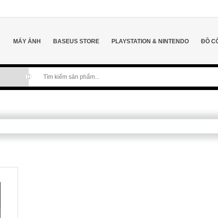
MÁY ẢNH
BASEUS STORE
PLAYSTATION & NINTENDO
ĐỒ C