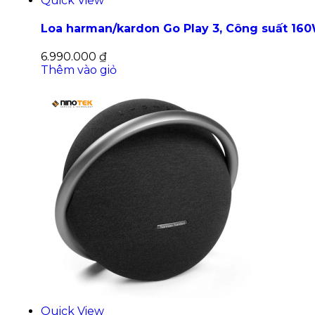
Quick View
Loa harman/kardon Go Play 3, Công suất 16
6.990.000
₫
Thêm vào giỏ
Quick View