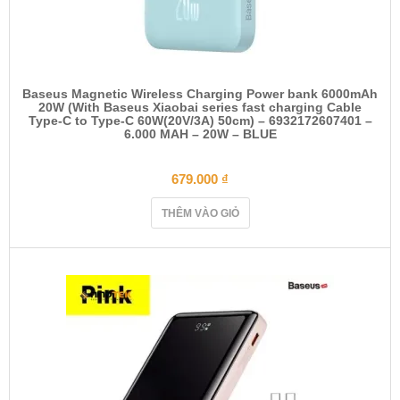
Baseus Magnetic Wireless Charging Power bank 6000mAh
20W (With Baseus Xiaobai series fast charging Cable
Type-C to Type-C 60W(20V/3A) 50cm) – 6932172607401 –
6.000 MAH – 20W – BLUE
679.000
₫
THÊM VÀO GIỎ