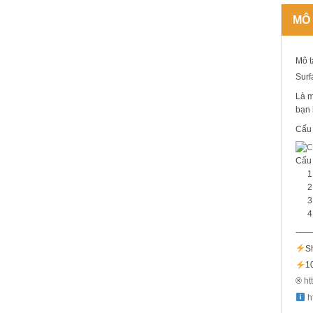
MÔ
Mô t
Surf
Là m
bạn 
Cấu 
Cấu 
-—
S
1
®️
ht
h