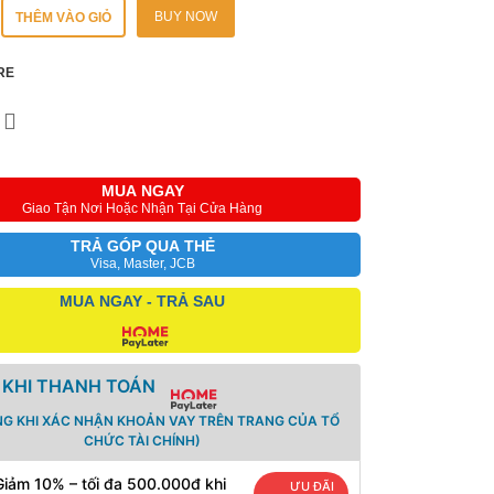
BUY NOW
THÊM VÀO GIỎ
RE
MUA NGAY
Giao Tận Nơi Hoặc Nhận Tại Cửa Hàng
TRẢ GÓP QUA THẺ
Visa, Master, JCB
MUA NGAY - TRẢ SAU
 KHI THANH TOÁN
NG KHI XÁC NHẬN KHOẢN VAY TRÊN TRANG CỦA TỔ
CHỨC TÀI CHÍNH)
Giảm 10% – tối đa 500.000đ khi
ƯU ĐÃI