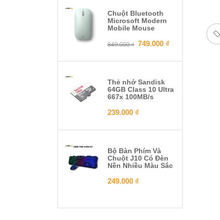
Chuột Bluetooth
Microsoft Modern
Mobile Mouse
749.000
₫
849.000
₫
Thẻ nhớ Sandisk
64GB Class 10 Ultra
667x 100MB/s
239.000
₫
Bộ Bàn Phím Và
Chuột J10 Có Đèn
Nền Nhiều Màu Sắc
249.000
₫