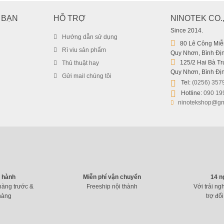
USB cứu hộ máy tính Transcend JetFlash
 BẠN
HỖ TRỢ
NINOTEK CO.
279.000
₫
399.000
₫
–
Since 2014.
Hướng dẫn sử dụng
80 Lê Công Miễn
Rì viu sản phẩm
Quy Nhơn, Bình Địn
125/2 Hai Bà Trư
Thủ thuật hay
Quy Nhơn, Bình Địn
Gửi mail chúng tôi
Tel:
(0256) 357
Hotline:
090 19
ninotekshop@gm
o hành
Miễn phí vận chuyển
14 n
hàng trước &
Freeship nội thành
Với trải ng
hàng
trợ đổi
Thẻ nhớ Sandisk 32Gb Class 10 Ultra