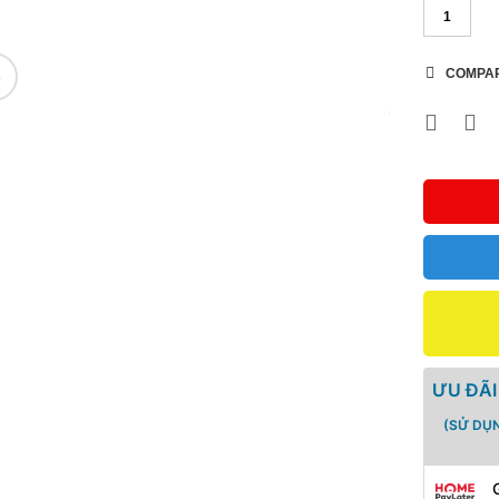
COMPA
🔍
ƯU ĐÃI
(SỬ DỤ