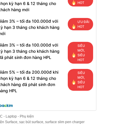
HOT
chọn kỳ hạn 6 & 12 tháng cho
khách hàng mới
Giảm 3% – tối đa 100.000đ với
ƯU ĐÃI
HOT
kỳ hạn 3 tháng cho khách hàng
mới
Giảm 3% – tối đa 100.000đ với
SIÊU
MỚI,
kỳ hạn 3 tháng cho khách hàng
SIÊU
đã phát sinh đơn hàng HPL
HOT
Giảm 5% – tối đa 200.000đ khi
SIÊU
MỚI,
chọn kỳ hạn 6 & 12 tháng cho
SIÊU
khách hàng đã phát sinh đơn
HOT
hàng HPL
C - Laptop - Phụ kiện
iện Surface
,
sạc bút surface
,
surface slim pen charger