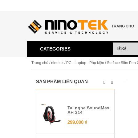
TRANG CHỦ
CATEGORIES
Trang chủ
/
ninotek
/
PC - Laptop - Phụ kiện
/ Surface Slim Pen 
SẢN PHẨM LIÊN QUAN
Tai nghe SoundMax
AH-314
299.000
₫