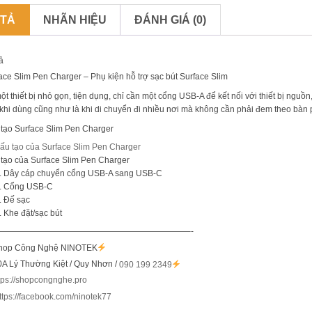
 TẢ
NHÃN HIỆU
ĐÁNH GIÁ (0)
ả
ace Slim Pen Charger – Phụ kiện hỗ trợ sạc bút Surface Slim
ột thiết bị nhỏ gọn, tiện dụng, chỉ cần một cổng USB-A để kết nối với thiết bị nguồn
khi dùng cũng như là khi di chuyển đi nhiều nơi mà không cần phải đem theo bàn 
tạo Surface Slim Pen Charger
tạo của Surface Slim Pen Charger
Dây cáp chuyển cổng USB-A sang USB-C
Cổng USB-C
Đế sạc
Khe đặt/sạc bút
———————————————————————–-
hop Công Nghệ NINOTEK
0A Lý Thường Kiệt / Quy Nhơn /
090 199 2349
tps://shopcongnghe.pro
ttps://facebook.com/ninotek77