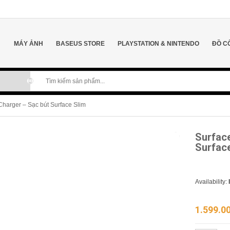
MÁY ẢNH
BASEUS STORE
PLAYSTATION & NINTENDO
ĐỒ C
Charger – Sạc bút Surface Slim
Surface
Surfac
Availability:
1.599.0