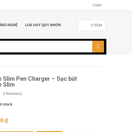
Login
ÔNG NGHỆ
LOA HAY QUY NHƠN
0
ITEM
 Slim Pen Charger – Sạc bút
e Slim
0
Review(s)
In stock
00
₫