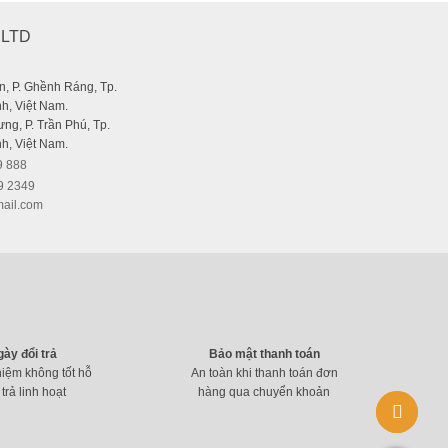
 32G/64G/128G 3.1
,LTD
, P. Ghềnh Ráng, Tp.
h, Việt Nam.
ng, P. Trần Phú, Tp.
h, Việt Nam.
9 888
9 2349
ail.com
gày đổi trả
Bảo mật thanh toán
hiệm không tốt hỗ
An toàn khi thanh toán đơn
 trả linh hoạt
hàng qua chuyển khoản
 667x 100MB/s